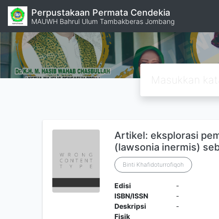
Perpustakaan Permata Cendekia
MAUWH Bahrul Ulum Tambakberas Jombang
Artikel: eksplorasi p
(lawsonia inermis) se
Binti Khafidoturrofiqoh
Edisi
-
ISBN/ISSN
-
Deskripsi
-
Fisik