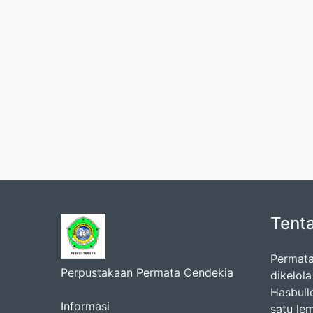
Tent
Permata
Perpustakaan Permata Cendekia
dikelol
Hasbul
Informasi
satu le