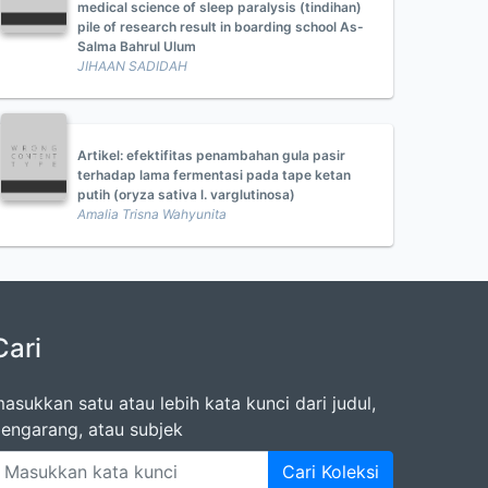
medical science of sleep paralysis (tindihan)
pile of research result in boarding school As-
Salma Bahrul Ulum
JIHAAN SADIDAH
Artikel: efektifitas penambahan gula pasir
terhadap lama fermentasi pada tape ketan
putih (oryza sativa l. varglutinosa)
Amalia Trisna Wahyunita
Cari
asukkan satu atau lebih kata kunci dari judul,
engarang, atau subjek
Cari Koleksi