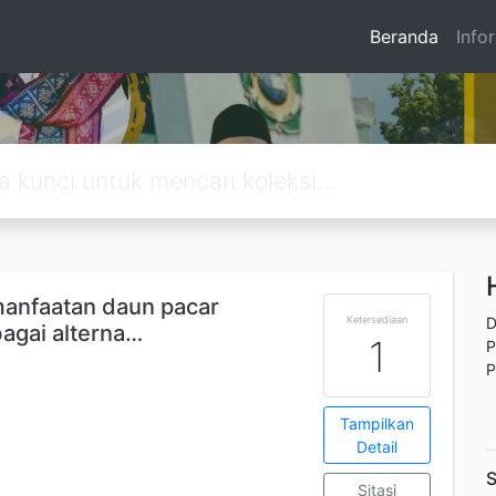
Beranda
Info
emanfaatan daun pacar
Ketersediaan
D
bagai alterna…
1
P
P
Tampilkan
Detail
S
Sitasi