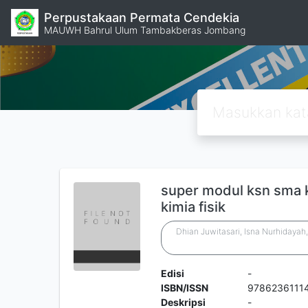
Perpustakaan Permata Cendekia
MAUWH Bahrul Ulum Tambakberas Jombang
super modul ksn sma ki
kimia fisik
Dhian Juwitasari, Isna Nurhidayah
Edisi
-
ISBN/ISSN
9786236111
Deskripsi
-