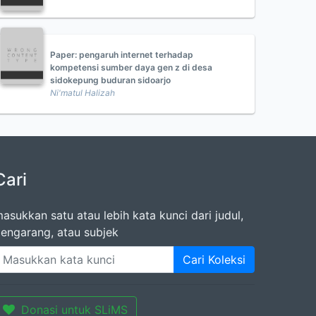
Paper: pengaruh internet terhadap
kompetensi sumber daya gen z di desa
sidokepung buduran sidoarjo
Ni'matul Halizah
Cari
asukkan satu atau lebih kata kunci dari judul,
engarang, atau subjek
Cari Koleksi
Donasi untuk SLiMS