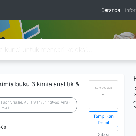
Beranda
Info
mia buku 3 kimia analitik &
Ketersediaan
D
1
P
F
, Fachrurrazie, Aulia Wahyuningtyas, Amak
P
Asofi
Tampilkan
Detail
468
Sitasi