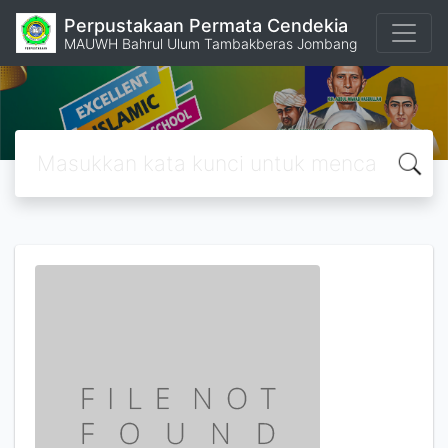
Perpustakaan Permata Cendekia
MAUWH Bahrul Ulum Tambakberas Jombang