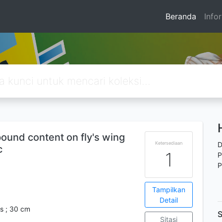
Beranda
Info
ound content on fly's wing
Ketersediaan
D
c
1
P
P
Tampilkan
Detail
lus ; 30 cm
S
Sitasi