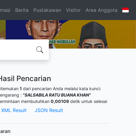
rmasi
Berita
Pustakawan
Visitor
Area Anggota
Hasil Pencarian
itemukan
1
dari pencarian Anda melalui kata kunci:
engarang :
"SALSABILA RATU BUANA KHAN"
ermintaan membutuhkan
0,00109
detik untuk selesai
XML Result
JSON Result
aran