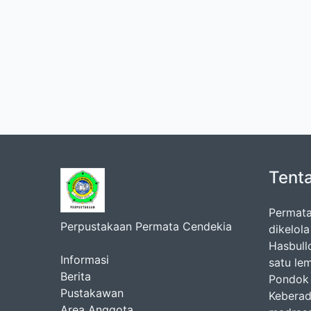
Tent
Permata
Perpustakaan Permata Cendekia
dikelol
Hasbul
Informasi
satu le
Berita
Pondok 
Pustakawan
Keberad
Area Anggota