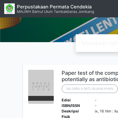
Perpustakaan Permata Cendekia
MAUWH Bahrul Ulum Tambakberas Jombang
Paper test of the comp
potentially as antibioti
SALSABILA RATU BUANA KHAN
Edisi
-
ISBN/ISSN
-
Deskripsi
ix, 16 hlm : i
Fisik