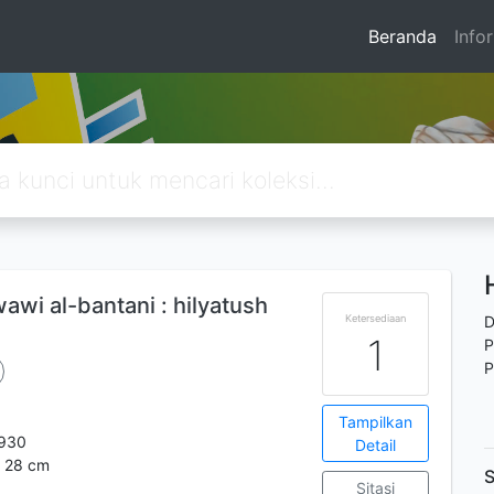
Beranda
Info
i al-bantani : hilyatush
Ketersediaan
D
1
P
P
Tampilkan
930
Detail
 : 28 cm
S
Sitasi