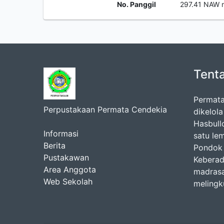
No. Panggil
297.41 NAW 
Tent
Permata
Perpustakaan Permata Cendekia
dikelol
Hasbul
Informasi
satu le
Berita
Pondok 
Pustakawan
Keberad
Area Anggota
madrasa
Web Sekolah
melingk