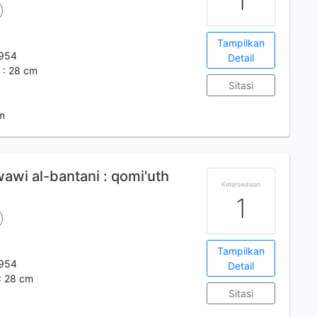
1
Tampilkan
954
Detail
 : 28 cm
Sitasi
m
wi al-bantani : qomi'uth
Ketersediaan
1
Tampilkan
954
Detail
 : 28 cm
Sitasi