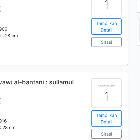
1
Tampilkan
909
Detail
m : 28 cm
Sitasi
wi al-bantani : sullamul
Ketersediaan
1
Tampilkan
916
Detail
 : 28 cm
Sitasi