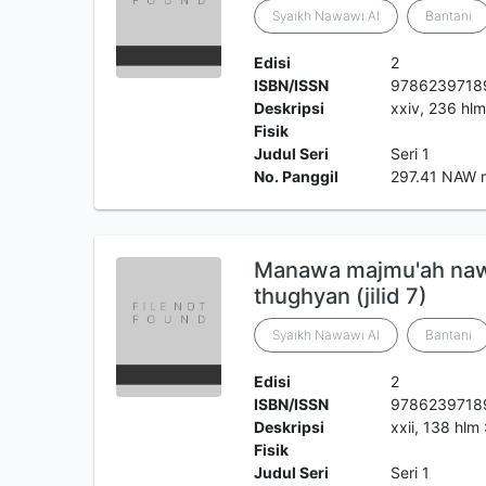
Syaikh Nawawi Al
Bantani
Edisi
2
ISBN/ISSN
9786239718
Deskripsi
xxiv, 236 hlm
Fisik
Judul Seri
Seri 1
No. Panggil
297.41 NAW 
Manawa majmu'ah nawa
thughyan (jilid 7)
Syaikh Nawawi Al
Bantani
Edisi
2
ISBN/ISSN
9786239718
Deskripsi
xxii, 138 hlm
Fisik
Judul Seri
Seri 1