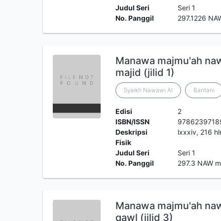
Judul Seri
Seri 1
No. Panggil
297.1226 NA
Manawa majmu'ah nawaw
majid (jilid 1)
Syaikh Nawawi Al
Bantani
Edisi
2
ISBN/ISSN
9786239718
Deskripsi
lxxxiv, 216 h
Fisik
Judul Seri
Seri 1
No. Panggil
297.3 NAW 
Manawa majmu'ah nawaw
qawl (jilid 3)