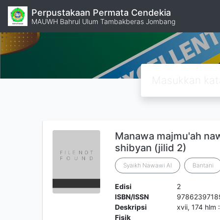
Perpustakaan Permata Cendekia
MAUWH Bahrul Ulum Tambakberas Jombang
Manawa majmu'ah nawaw
shibyan (jilid 2)
Syaikh Nawawi Al
Bantani
Edisi
2
ISBN/ISSN
9786239718
Deskripsi
xvii, 174 hlm
Fisik