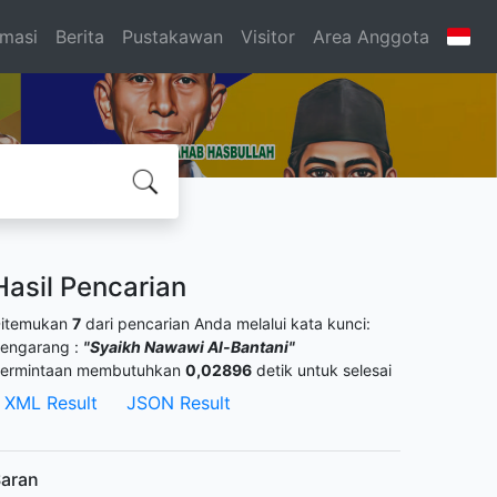
rmasi
Berita
Pustakawan
Visitor
Area Anggota
Hasil Pencarian
itemukan
7
dari pencarian Anda melalui kata kunci:
engarang :
"Syaikh Nawawi Al-Bantani"
ermintaan membutuhkan
0,02896
detik untuk selesai
XML Result
JSON Result
aran