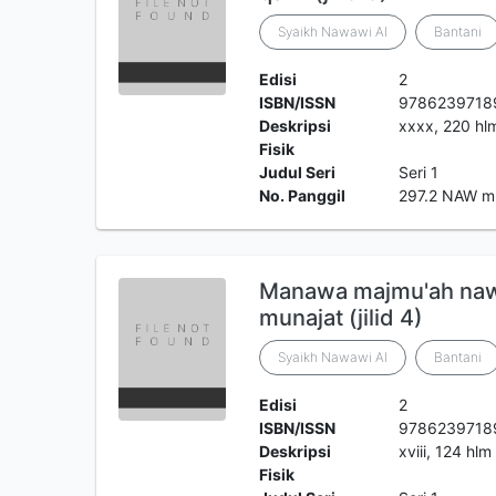
Syaikh Nawawi Al
Bantani
Edisi
2
ISBN/ISSN
9786239718
Deskripsi
xxxx, 220 hl
Fisik
Judul Seri
Seri 1
No. Panggil
297.2 NAW m
Manawa majmu'ah nawa
munajat (jilid 4)
Syaikh Nawawi Al
Bantani
Edisi
2
ISBN/ISSN
9786239718
Deskripsi
xviii, 124 hlm
Fisik