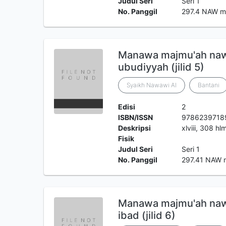
Judul Seri
Seri 1
No. Panggil
297.4 NAW 
Manawa majmu'ah nawa
ubudiyyah (jilid 5)
Syaikh Nawawi Al
Bantani
Edisi
2
ISBN/ISSN
9786239718
Deskripsi
xlviii, 308 hl
Fisik
Judul Seri
Seri 1
No. Panggil
297.41 NAW 
Manawa majmu'ah nawa
ibad (jilid 6)