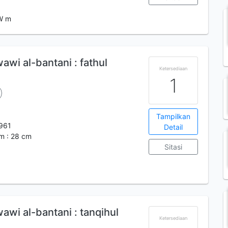
W m
i al-bantani : fathul
Ketersediaan
1
Tampilkan
961
Detail
lm : 28 cm
Sitasi
m
i al-bantani : tanqihul
Ketersediaan