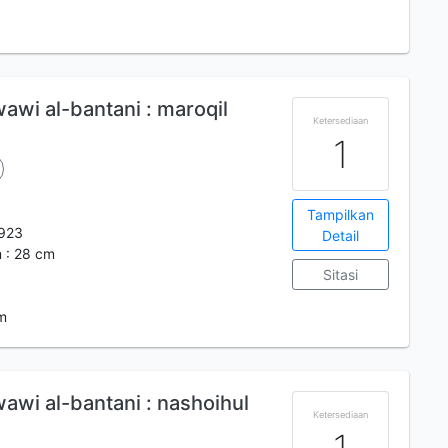
m
wi al-bantani : maroqil
Ketersediaan
1
Tampilkan
923
Detail
m : 28 cm
Sitasi
m
wi al-bantani : nashoihul
Ketersediaan