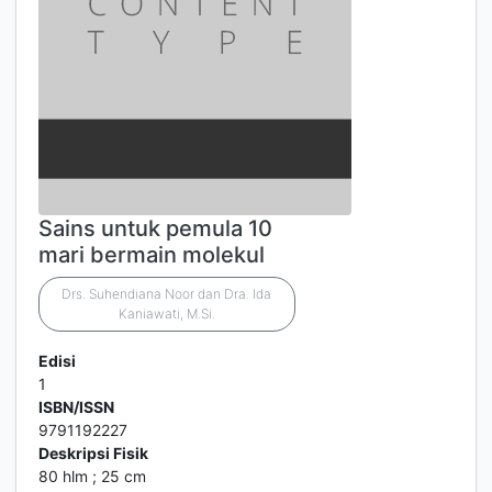
Sains untuk pemula 10
mari bermain molekul
Drs. Suhendiana Noor dan Dra. Ida
Kaniawati, M.Si.
Edisi
1
ISBN/ISSN
9791192227
Deskripsi Fisik
80 hlm ; 25 cm