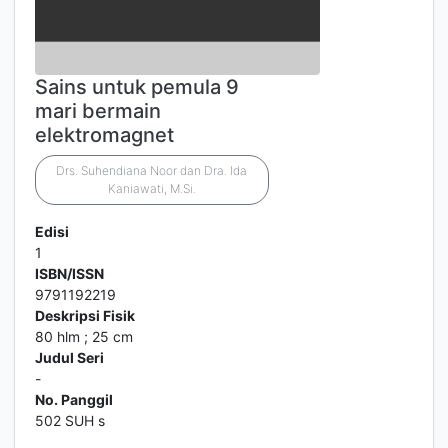
Sains untuk pemula 9
mari bermain
elektromagnet
Drs. Suhendiana Noor dan Dra. Ida
Kaniawati, M.Si.
Edisi
1
ISBN/ISSN
9791192219
Deskripsi Fisik
80 hlm ; 25 cm
Judul Seri
-
No. Panggil
502 SUH s