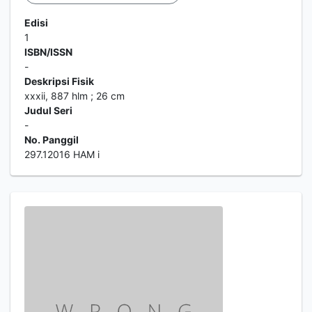
Edisi
1
ISBN/ISSN
-
Deskripsi Fisik
xxxii, 887 hlm ; 26 cm
Judul Seri
-
No. Panggil
297.12016 HAM i