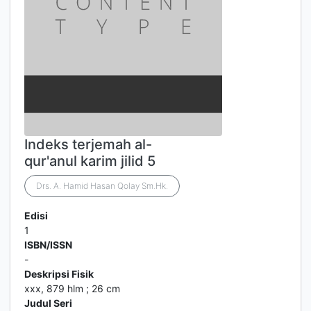
Indeks terjemah al-
qur'anul karim jilid 5
Drs. A. Hamid Hasan Qolay Sm.Hk.
Edisi
1
ISBN/ISSN
-
Deskripsi Fisik
xxx, 879 hlm ; 26 cm
Judul Seri