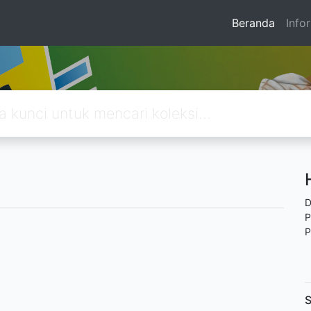
Beranda
Info
D
P
P
S