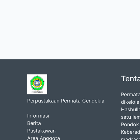
Tent
Permata
Perpustakaan Permata Cendekia
dikelol
Hasbul
Informasi
satu le
Berita
Pondok 
Pustakawan
Keberad
Area Anggota
madrasa