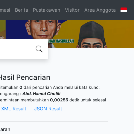
rmasi
Berita
Pustakawan
Visitor
Area Anggota
Hasil Pencarian
itemukan
0
dari pencarian Anda melalui kata kunci:
engarang :
Abd. Hamid Cholili
ermintaan membutuhkan
0,00255
detik untuk selesai
XML Result
JSON Result
aran