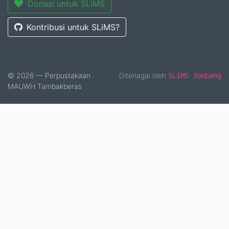
Donasi untuk SLiMS
Kontribusi untuk SLiMS?
© 2026 — Perpustakaan
Ditenagai oleh
SLiMS Jombang
MAUWH Tambakberas