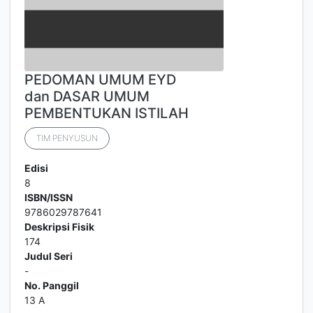
PEDOMAN UMUM EYD
dan DASAR UMUM
PEMBENTUKAN ISTILAH
TIM PENYUSUN
Edisi
8
ISBN/ISSN
9786029787641
Deskripsi Fisik
174
Judul Seri
-
No. Panggil
13 A