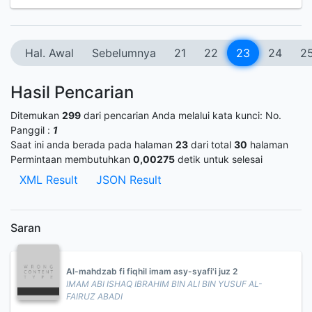
Hal. Awal
Sebelumnya
21
22
23
24
2
Hasil Pencarian
Ditemukan
299
dari pencarian Anda melalui kata kunci:
No.
Panggil :
1
Saat ini anda berada pada halaman
23
dari total
30
halaman
Permintaan membutuhkan
0,00275
detik untuk selesai
XML Result
JSON Result
Saran
Al-mahdzab fi fiqhil imam asy-syafi'i juz 2
IMAM ABI ISHAQ IBRAHIM BIN ALI BIN YUSUF AL-
FAIRUZ ABADI