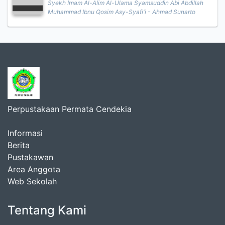
Syekh Imam Al-Alim Al-Ulama Syamsuddin Abi Abdillah
Muhammad Ibnu Qosim Asy-Syafi'i - Ahmad Sunarto
Perpustakaan Permata Cendekia
Informasi
Berita
Pustakawan
Area Anggota
Web Sekolah
Tentang Kami