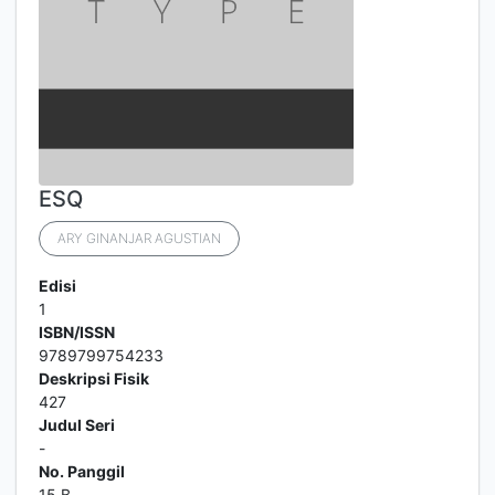
ESQ
ARY GINANJAR AGUSTIAN
Edisi
1
ISBN/ISSN
9789799754233
Deskripsi Fisik
427
Judul Seri
-
No. Panggil
15 B