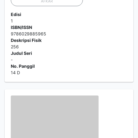
AFKAR
Edisi
1
ISBN/ISSN
9786029885965
Deskripsi Fisik
256
Judul Seri
-
No. Panggil
14 D