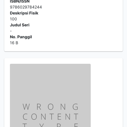
ISBN/ISSN
9786029784244
Deskripsi Fisik
100
Judul Seri
-
No. Panggil
16 B