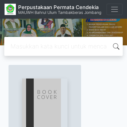
Perpustakaan Permata Cendekia
MAUWH Bahrul Ulum Tambakberas Jombang