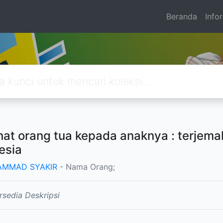
Beranda
Info
at orang tua kepada anaknya : terjema
esia
MMAD SYAKIR
- Nama Orang;
rsedia Deskripsi