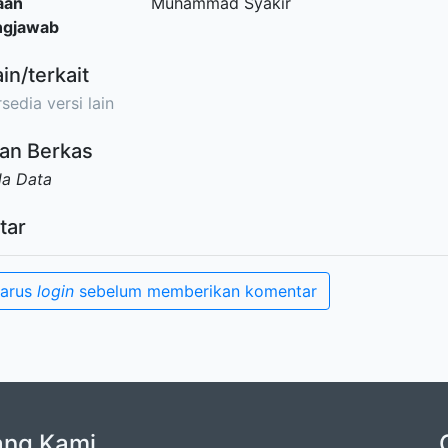
aan
Muhammad Syakir
ngjawab
ain/terkait
sedia versi lain
an Berkas
da Data
tar
harus
login
sebelum memberikan komentar
ang Kami