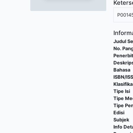
Keters
P0014
Informa
Judul Se
No. Pang
Penerbi
Deskrips
Bahasa
ISBN/IS
Klasifika
Tipe Isi
Tipe Me
Tipe P
Edisi
Subjek
Info Deta