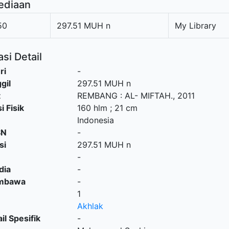
ediaan
50
297.51 MUH n
My Library
si Detail
ri
-
gil
297.51 MUH n
t
REMBANG
:
AL- MIFTAH
.,
2011
i Fisik
160 hlm ; 21 cm
Indonesia
SN
-
si
297.51 MUH n
-
dia
-
embawa
-
1
Akhlak
il Spesifik
-