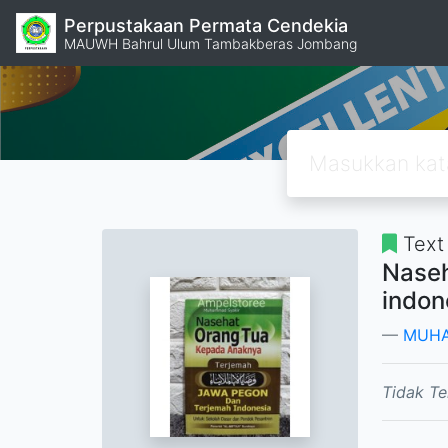
Perpustakaan Permata Cendekia
MAUWH Bahrul Ulum Tambakberas Jombang
Text
Naseh
indon
MUHA
Tidak Te