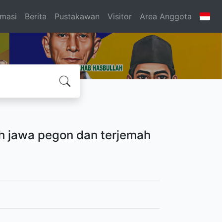
rmasi
Berita
Pustakawan
Visitor
Area Anggota
h jawa pegon dan terjemah