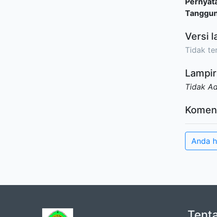
Pernyat
Tanggu
Versi l
Tidak ter
Lampir
Tidak A
Komen
Anda 
Tent