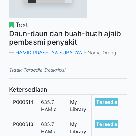
Text
Daun-daun dan buah-buah ajaib
pembasmi penyakit
HAMID PRASETYA SUBAGYA
- Nama Orang;
Tidak Tersedia Deskripsi
Ketersediaan
P000614
635.7
My
Tersedia
HAM d
Library
P000613
635.7
My
Tersedia
HAM d
Library