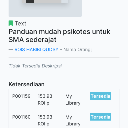
Text
Panduan mudah psikotes untuk
SMA sederajat
ROIS HABIBI QUDSY
- Nama Orang;
Tidak Tersedia Deskripsi
Ketersediaan
P001159
153.93
My
Tersedia
ROI p
Library
P001160
153.93
My
Tersedia
ROI p
Library