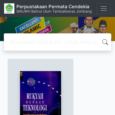
Perpustakaan Permata Cendekia
MAUWH Bahrul Ulum Tambakberas Jombang