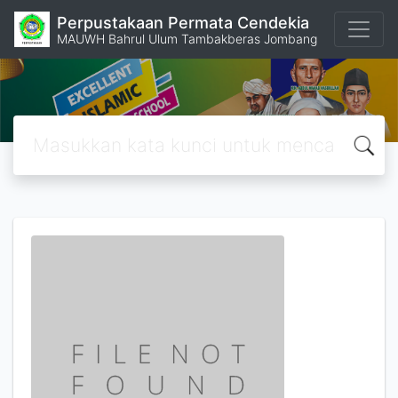
Perpustakaan Permata Cendekia
MAUWH Bahrul Ulum Tambakberas Jombang