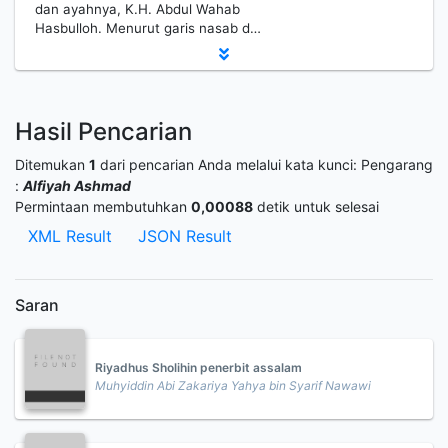
dan ayahnya, K.H. Abdul Wahab
Hasbulloh. Menurut garis nasab d…
Hasil Pencarian
Ditemukan
1
dari pencarian Anda melalui kata kunci:
Pengarang
:
Alfiyah Ashmad
Permintaan membutuhkan
0,00088
detik untuk selesai
XML Result
JSON Result
Saran
Riyadhus Sholihin penerbit assalam
Muhyiddin Abi Zakariya Yahya bin Syarif Nawawi