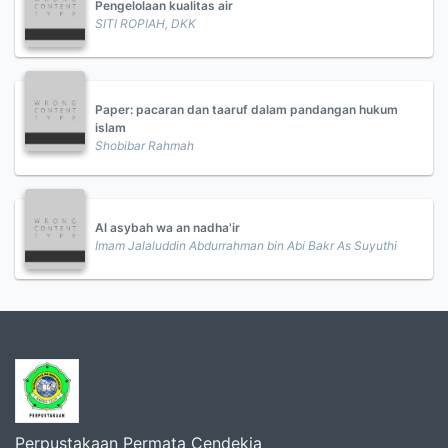
Pengelolaan kualitas air
SITI ROPIAH, DKK
Paper: pacaran dan taaruf dalam pandangan hukum
islam
Shobibar Rahmah
Al asybah wa an nadha'ir
Imam Jalaluddin Abdurrahman bin Abi Bakr As Suyuthi
Perpustakaan Permata Cendekia