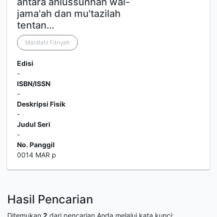
antara ahlussunnah wal-
jama'ah dan mu'tazilah
tentan…
Mardlatil Fitriyah
Edisi
-
ISBN/ISSN
-
Deskripsi Fisik
-
Judul Seri
-
No. Panggil
0014 MAR p
Hasil Pencarian
Ditemukan
2
dari pencarian Anda melalui kata kunci: