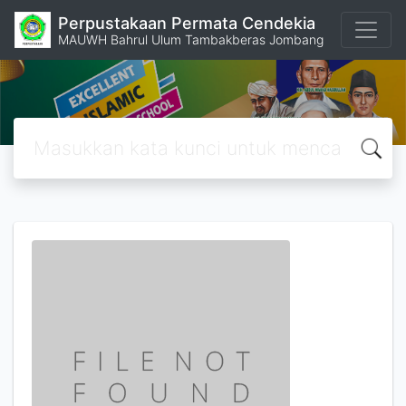
Perpustakaan Permata Cendekia
MAUWH Bahrul Ulum Tambakberas Jombang